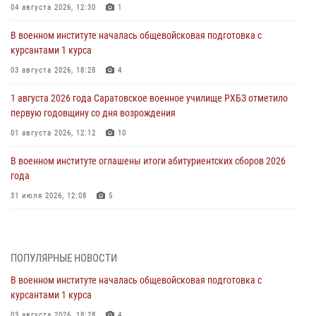
04 августа 2026, 12:30
1
В военном институте началась общевойсковая подготовка с
курсантами 1 курса
03 августа 2026, 18:28
4
1 августа 2026 года Саратовское военное училище РХБЗ отметило
первую годовщину со дня возрождения
01 августа 2026, 12:12
10
В военном институте оглашены итоги абитуриентских сборов 2026
года
31 июля 2026, 12:08
5
29 июля 2026 года в военном институте состоялась церемония
приведения военнослужащих к Военной присяге
ПОПУЛЯРНЫЕ НОВОСТИ
29 июля 2026, 06:45
2
В военном институте началась общевойсковая подготовка с
29 июля 2026 года курсанты военного института успешно сдали
курсантами 1 курса
экзамен по вождению
03 августа 2026, 18:28
4