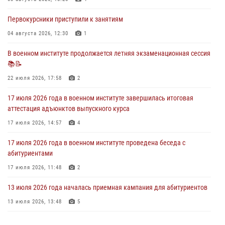
29 июля 2026, 06:41
6
Первокурсники приступили к занятиям
28 июля 2026 года в военном институте организована беседа и
праздничный молебен
04 августа 2026, 12:30
1
28 июля 2026, 13:39
7
В военном институте продолжается летняя экзаменационная сессия
📚📝
В военном институте завершается летняя экзаменационная сессия
22 июля 2026, 17:58
2
28 июля 2026, 10:41
1
17 июля 2026 года в военном институте завершилась итоговая
аттестация адъюнктов выпускного курса
17 июля 2026, 14:57
4
17 июля 2026 года в военном институте проведена беседа с
абитуриентами
17 июля 2026, 11:48
2
13 июля 2026 года началась приемная кампания для абитуриентов
13 июля 2026, 13:48
5
29 июля 2026 года в военном институте состоялась церемония