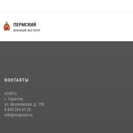
приведения военнослужащих к Военной присяге
29 июля 2026, 06:45
2
16 июля 2026 года между военным институтом и ООО «ЭЛРЕМ»
ПЕРМСКИЙ
заключено соглашение о научно-техническом сотрудничестве
военный институт
16 июля 2026, 12:29
3
29 июля 2026 года курсанты военного института успешно сдали
экзамен по вождению
29 июля 2026, 06:41
6
В военном институте оглашены итоги абитуриентских сборов 2026
КОНТАКТЫ
года
31 июля 2026, 12:08
5
410012
г. Саратов,
ул. Московская, д. 158
8 845 266 91 22
svki@rosgvard.ru