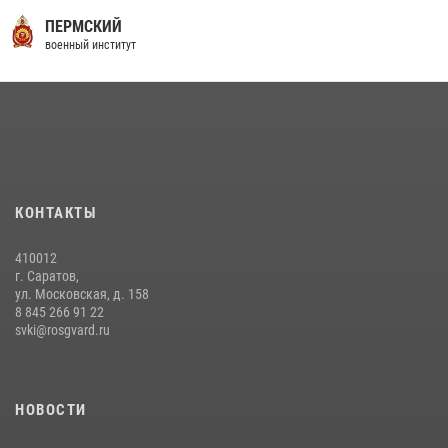
16 июля 2026 года между военным институтом и ООО «ЭЛРЕМ»
ПЕРМСКИЙ
заключено соглашение о научно-техническом сотрудничестве
военный институт
16 июля 2026, 12:29
3
29 июля 2026 года курсанты военного института успешно сдали
экзамен по вождению
29 июля 2026, 06:41
6
В военном институте оглашены итоги абитуриентских сборов 2026
КОНТАКТЫ
года
31 июля 2026, 12:08
5
410012
г. Саратов,
ул. Московская, д. 158
8 845 266 91 22
svki@rosgvard.ru
НОВОСТИ