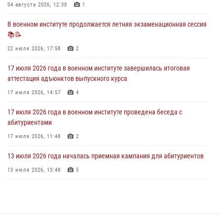
праздничный молебен
04 августа 2026, 12:30
1
28 июля 2026, 13:39
7
В военном институте продолжается летняя экзаменационная сессия
📚📝
В военном институте завершается летняя экзаменационная сессия
22 июля 2026, 17:58
2
28 июля 2026, 10:41
1
17 июля 2026 года в военном институте завершилась итоговая
аттестация адъюнктов выпускного курса
17 июля 2026, 14:57
4
17 июля 2026 года в военном институте проведена беседа с
абитуриентами
17 июля 2026, 11:48
2
13 июля 2026 года началась приемная кампания для абитуриентов
13 июля 2026, 13:48
5
29 июля 2026 года в военном институте состоялась церемония
приведения военнослужащих к Военной присяге
29 июля 2026, 06:45
2