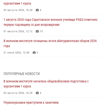
курсантами 1 курса
03 августа 2026, 18:28
4
1 августа 2026 года Саратовское военное училище РХБЗ отметило
первую годовщину со дня возрождения
01 августа 2026, 12:12
10
В военном институте оглашены итоги абитуриентских сборов 2026
года
31 июля 2026, 12:08
5
29 июля 2026 года в военном институте состоялась церемония
приведения военнослужащих к Военной присяге
ПОПУЛЯРНЫЕ НОВОСТИ
29 июля 2026, 06:45
2
В военном институте началась общевойсковая подготовка с
29 июля 2026 года курсанты военного института успешно сдали
курсантами 1 курса
экзамен по вождению
03 августа 2026, 18:28
4
29 июля 2026, 06:41
6
Первокурсники приступили к занятиям
28 июля 2026 года в военном институте организована беседа и