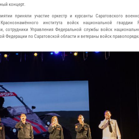
ный концерт.
иятии приняли участие оркестр и курсанты Саратовского военн
Краснознамённого института войск национальной гвардии Р
и, сотрудники Управления Федеральной службы войск национальн
ой Федерации по Саратовской области и ветераны войск правопорядк