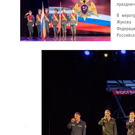
празднич
В меропр
Жукова 
Федераци
Российск