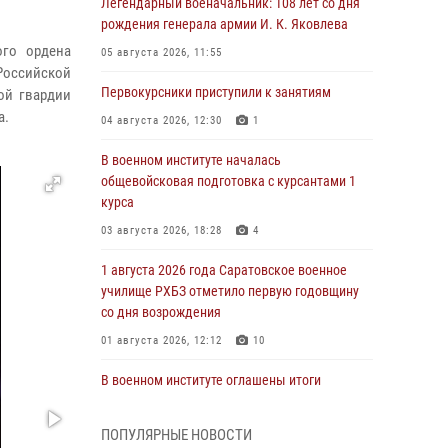
Легендарный военачальник: 108 лет со дня
рождения генерала армии И. К. Яковлева
ого ордена
05 августа 2026, 11:55
оссийской
Первокурсники приступили к занятиям
ой гвардии
а.
04 августа 2026, 12:30
1
В военном институте началась
общевойсковая подготовка с курсантами 1
курса
03 августа 2026, 18:28
4
1 августа 2026 года Саратовское военное
училище РХБЗ отметило первую годовщину
со дня возрождения
01 августа 2026, 12:12
10
В военном институте оглашены итоги
абитуриентских сборов 2026 года
31 июля 2026, 12:08
5
ПОПУЛЯРНЫЕ НОВОСТИ