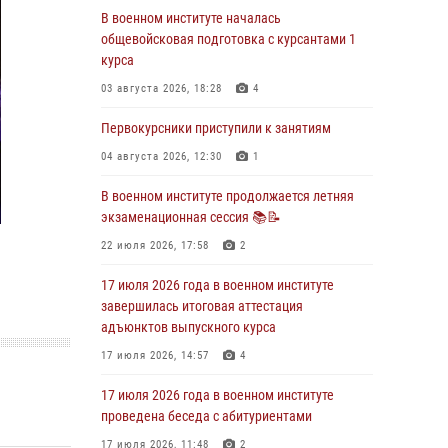
В военном институте началась
29 июля 2026 года в военном институте
общевойсковая подготовка с курсантами 1
состоялась церемония приведения
курса
военнослужащих к Военной присяге
03 августа 2026, 18:28
4
29 июля 2026, 06:45
2
Первокурсники приступили к занятиям
29 июля 2026 года курсанты военного
института успешно сдали экзамен по
04 августа 2026, 12:30
1
вождению
В военном институте продолжается летняя
29 июля 2026, 06:41
6
экзаменационная сессия 📚📝
28 июля 2026 года в военном институте
22 июля 2026, 17:58
2
организована беседа и праздничный
молебен
17 июля 2026 года в военном институте
завершилась итоговая аттестация
28 июля 2026, 13:39
7
адъюнктов выпускного курса
В военном институте завершается летняя
17 июля 2026, 14:57
4
экзаменационная сессия
17 июля 2026 года в военном институте
28 июля 2026, 10:41
1
проведена беседа с абитуриентами
17 июля 2026, 11:48
2