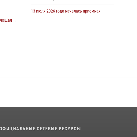
13 июля 2026 года началась приемная
кампания для абитуриентов
ующая →
13 июля 2026, 13:48
5
16 июля 2026 года между военным
институтом и ООО «ЭЛРЕМ» заключено
соглашение о научно-техническом
сотрудничестве
16 июля 2026, 12:29
3
29 июля 2026 года в военном институте
состоялась церемония приведения
военнослужащих к Военной присяге
29 июля 2026, 06:45
2
29 июля 2026 года курсанты военного
института успешно сдали экзамен по
вождению
ОФИЦИАЛЬНЫЕ СЕТЕВЫЕ РЕСУРСЫ
29 июля 2026, 06:41
6