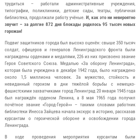
трудиться – работали административные учреждения,
типографии, поликлиники, детские сады, театры, публичная
библиотека, продолжали работу учёные.
И, как это ни невероятно
звучит – за долгие 872 дня блокады родилось 95 тысяч новых
горожан!
Подвиг защитников города был высоко оценён: свыше 350 тысяч
солдат, офицеров и генералов Ленинградского фронта были
награждены орденами и медалями, 226 из них присвоено звание
Героя Советского Союза. Медалью «За оборону Ленинграда»,
которая была учреждена в декабре 1942 года, было награждено
около 1,5 миллиона человек. За мужество, стойкость и
невиданный героизм в дни тяжёлой борьбы с немецко-
фашистскими захватчиками город Ленинград 20 января 1945 года
был награждён орденом Ленина, а 8 мая 1965 года получил
почётное звание «Город-Герой»» – такими словами работник
библиотеки Инесса Зайцева начала экскурс в историю, рассказав
курсантам о героической обороне и освобождении города
Ленинграда.
В ходе проведения мероприятия курсантам были