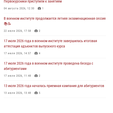
Первокурсники приступили к занятиям
В военном институте завершается летняя экзаменационная сессия
04 августа 2026, 12:30
1
28 июля 2026, 10:41
1
В военном институте продолжается летняя экзаменационная сессия
📚📝
27 июля 2026 года в военном институте поощрены курсанты
22 июля 2026, 17:58
2
27 июля 2026, 10:45
4
17 июля 2026 года в военном институте завершилась итоговая
аттестация адъюнктов выпускного курса
17 июля 2026, 14:57
4
17 июля 2026 года в военном институте проведена беседа с
абитуриентами
17 июля 2026, 11:48
2
13 июля 2026 года началась приемная кампания для абитуриентов
13 июля 2026, 13:48
5
16 июля 2026 года между военным институтом и ООО «ЭЛРЕМ»
заключено соглашение о научно-техническом сотрудничестве