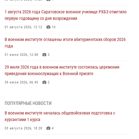
1 августа 2026 года Саратовское военное училище РХБЗ отметило
первую годовщину со дня возрождения
01 августа 2026, 12:12
10
В военном институте оглашены итоги абитуриентских сборов 2026
года
31 июля 2026, 12:08
5
29 июля 2026 года в военном институте состоялась церемония
приведения военнослужащих к Военной присяге
29 июля 2026, 06:45
2
29 июля 2026 года курсанты военного института успешно сдали
экзамен по вождению
ПОПУЛЯРНЫЕ НОВОСТИ
29 июля 2026, 06:41
6
В военном институте началась общевойсковая подготовка с
курсантами 1 курса
28 июля 2026 года в военном институте организована беседа и
праздничный молебен
03 августа 2026, 18:28
4
28 июля 2026, 13:39
7