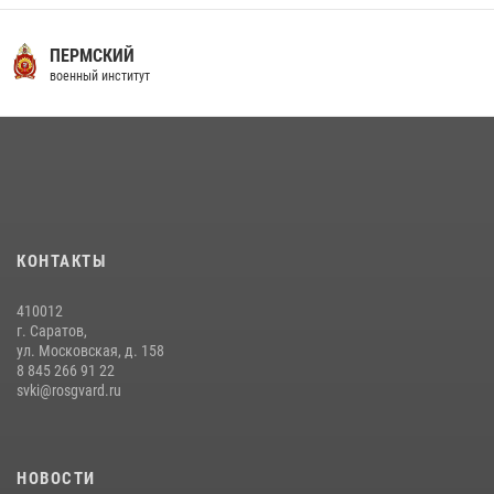
16 июля 2026, 12:29
3
29 июля 2026 года в военном институте состоялась церемония
ПЕРМСКИЙ
приведения военнослужащих к Военной присяге
военный институт
29 июля 2026, 06:45
2
29 июля 2026 года курсанты военного института успешно сдали
экзамен по вождению
29 июля 2026, 06:41
6
В военном институте завершается летняя экзаменационная сессия
КОНТАКТЫ
28 июля 2026, 10:41
1
410012
г. Саратов,
ул. Московская, д. 158
8 845 266 91 22
svki@rosgvard.ru
НОВОСТИ