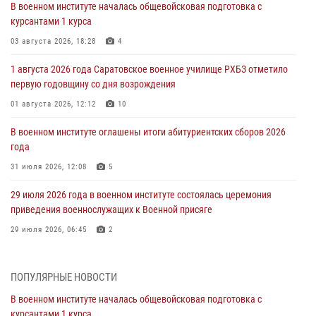
В военном институте началась общевойсковая подготовка с
курсантами 1 курса
03 августа 2026, 18:28
4
1 августа 2026 года Саратовское военное училище РХБЗ отметило
первую годовщину со дня возрождения
01 августа 2026, 12:12
10
В военном институте оглашены итоги абитуриентских сборов 2026
года
31 июля 2026, 12:08
5
29 июля 2026 года в военном институте состоялась церемония
приведения военнослужащих к Военной присяге
29 июля 2026, 06:45
2
29 июля 2026 года курсанты военного института успешно сдали
экзамен по вождению
ПОПУЛЯРНЫЕ НОВОСТИ
29 июля 2026, 06:41
6
В военном институте началась общевойсковая подготовка с
курсантами 1 курса