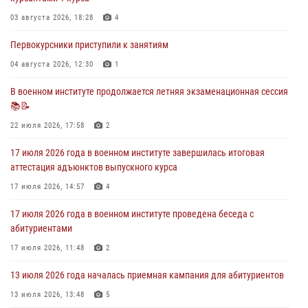
28 июля 2026 года в военном институте организована беседа и
праздничный молебен
03 августа 2026, 18:28
4
28 июля 2026, 13:39
7
Первокурсники приступили к занятиям
В военном институте завершается летняя экзаменационная сессия
04 августа 2026, 12:30
1
28 июля 2026, 10:41
1
В военном институте продолжается летняя экзаменационная сессия
📚📝
27 июля 2026 года в военном институте поощрены курсанты
22 июля 2026, 17:58
2
27 июля 2026, 10:45
4
17 июля 2026 года в военном институте завершилась итоговая
аттестация адъюнктов выпускного курса
17 июля 2026, 14:57
4
17 июля 2026 года в военном институте проведена беседа с
абитуриентами
17 июля 2026, 11:48
2
13 июля 2026 года началась приемная кампания для абитуриентов
13 июля 2026, 13:48
5