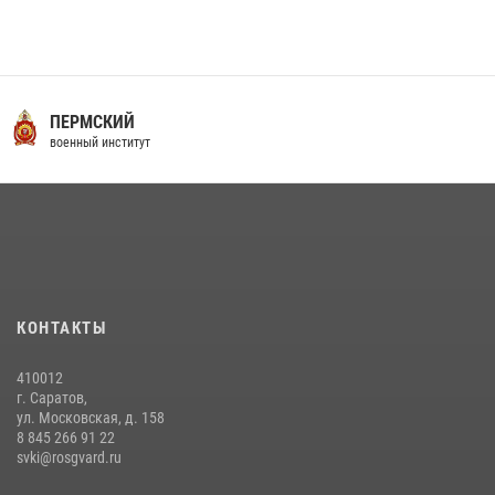
16 июля 2026 года между военным институтом и ООО «ЭЛРЕМ»
заключено соглашение о научно-техническом сотрудничестве
16 июля 2026, 12:29
3
29 июля 2026 года в военном институте состоялась церемония
ПЕРМСКИЙ
приведения военнослужащих к Военной присяге
военный институт
29 июля 2026, 06:45
2
29 июля 2026 года курсанты военного института успешно сдали
экзамен по вождению
29 июля 2026, 06:41
6
6 июля 2026 года в военном институте проведена вечерняя поверка
КОНТАКТЫ
06 июля 2026, 16:45
5
410012
г. Саратов,
ул. Московская, д. 158
8 845 266 91 22
svki@rosgvard.ru