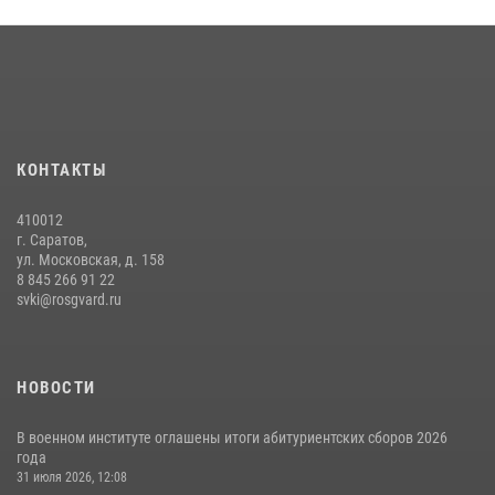
29 июля 2026, 06:41
6
29 июля 2026 года в военном институте состоялась церемония
приведения военнослужащих к Военной присяге
29 июля 2026, 06:45
2
В военном институте завершается летняя экзаменационная сессия
КОНТАКТЫ
28 июля 2026, 10:41
1
410012
г. Саратов,
ул. Московская, д. 158
8 845 266 91 22
svki@rosgvard.ru
НОВОСТИ
В военном институте оглашены итоги абитуриентских сборов 2026
года
31 июля 2026, 12:08