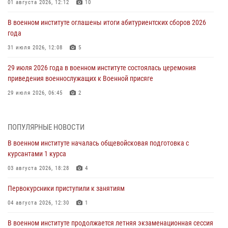
01 августа 2026, 12:12
10
В военном институте оглашены итоги абитуриентских сборов 2026
года
31 июля 2026, 12:08
5
29 июля 2026 года в военном институте состоялась церемония
приведения военнослужащих к Военной присяге
29 июля 2026, 06:45
2
29 июля 2026 года курсанты военного института успешно сдали
экзамен по вождению
ПОПУЛЯРНЫЕ НОВОСТИ
29 июля 2026, 06:41
6
В военном институте началась общевойсковая подготовка с
курсантами 1 курса
28 июля 2026 года в военном институте организована беседа и
праздничный молебен
03 августа 2026, 18:28
4
28 июля 2026, 13:39
7
Первокурсники приступили к занятиям
В военном институте завершается летняя экзаменационная сессия
04 августа 2026, 12:30
1
28 июля 2026, 10:41
1
В военном институте продолжается летняя экзаменационная сессия