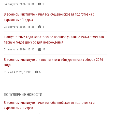
04 августа 2026, 12:30
1
В военном институте началась общевойсковая подготовка с
курсантами 1 курса
03 августа 2026, 18:28
4
1 августа 2026 года Саратовское военное училище РХБЗ отметило
первую годовщину со дня возрождения
01 августа 2026, 12:12
10
В военном институте оглашены итоги абитуриентских сборов 2026
года
31 июля 2026, 12:08
5
29 июля 2026 года в военном институте состоялась церемония
приведения военнослужащих к Военной присяге
ПОПУЛЯРНЫЕ НОВОСТИ
29 июля 2026, 06:45
2
В военном институте началась общевойсковая подготовка с
29 июля 2026 года курсанты военного института успешно сдали
курсантами 1 курса
экзамен по вождению