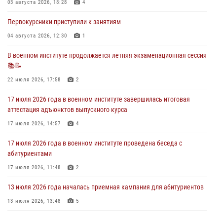
03 августа 2026, 18:28
4
29 июля 2026, 06:41
6
Первокурсники приступили к занятиям
28 июля 2026 года в военном институте организована беседа и
праздничный молебен
04 августа 2026, 12:30
1
28 июля 2026, 13:39
7
В военном институте продолжается летняя экзаменационная сессия
📚📝
В военном институте завершается летняя экзаменационная сессия
22 июля 2026, 17:58
2
28 июля 2026, 10:41
1
17 июля 2026 года в военном институте завершилась итоговая
аттестация адъюнктов выпускного курса
17 июля 2026, 14:57
4
17 июля 2026 года в военном институте проведена беседа с
абитуриентами
17 июля 2026, 11:48
2
13 июля 2026 года началась приемная кампания для абитуриентов
13 июля 2026, 13:48
5
16 июля 2026 года между военным институтом и ООО «ЭЛРЕМ»