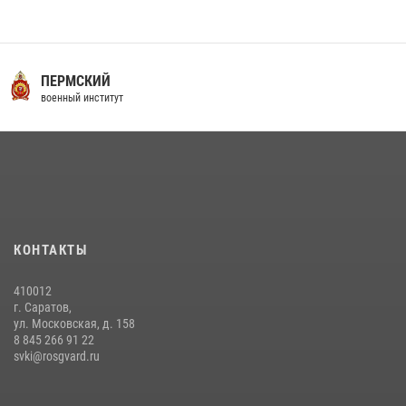
заключено соглашение о научно-техническом сотрудничестве
16 июля 2026, 12:29
3
29 июля 2026 года в военном институте состоялась церемония
ПЕРМСКИЙ
приведения военнослужащих к Военной присяге
военный институт
29 июля 2026, 06:45
2
29 июля 2026 года курсанты военного института успешно сдали
экзамен по вождению
29 июля 2026, 06:41
6
В военном институте оглашены итоги абитуриентских сборов 2026
КОНТАКТЫ
года
31 июля 2026, 12:08
5
410012
г. Саратов,
ул. Московская, д. 158
8 845 266 91 22
svki@rosgvard.ru