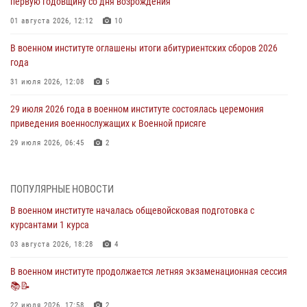
первую годовщину со дня возрождения
01 августа 2026, 12:12
10
В военном институте оглашены итоги абитуриентских сборов 2026
года
31 июля 2026, 12:08
5
29 июля 2026 года в военном институте состоялась церемония
приведения военнослужащих к Военной присяге
29 июля 2026, 06:45
2
29 июля 2026 года курсанты военного института успешно сдали
экзамен по вождению
ПОПУЛЯРНЫЕ НОВОСТИ
29 июля 2026, 06:41
6
В военном институте началась общевойсковая подготовка с
курсантами 1 курса
28 июля 2026 года в военном институте организована беседа и
праздничный молебен
03 августа 2026, 18:28
4
28 июля 2026, 13:39
7
В военном институте продолжается летняя экзаменационная сессия
📚📝
В военном институте завершается летняя экзаменационная сессия
22 июля 2026, 17:58
2