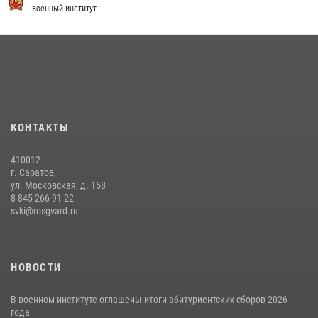
экзамен по вождению
военный институт
29 июля 2026, 06:41
6
29 июля 2026 года в военном институте состоялась церемония
приведения военнослужащих к Военной присяге
29 июля 2026, 06:45
2
6 июля 2026 года в военном институте проведена вечерняя поверка
КОНТАКТЫ
06 июля 2026, 16:45
5
410012
г. Саратов,
ул. Московская, д. 158
8 845 266 91 22
svki@rosgvard.ru
НОВОСТИ
В военном институте оглашены итоги абитуриентских сборов 2026
года