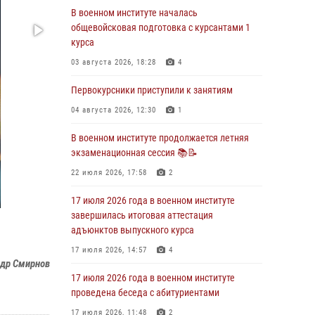
В военном институте началась
29 июля 2026 года в военном институте
общевойсковая подготовка с курсантами 1
состоялась церемония приведения
курса
военнослужащих к Военной присяге
03 августа 2026, 18:28
4
29 июля 2026, 06:45
2
Первокурсники приступили к занятиям
29 июля 2026 года курсанты военного
института успешно сдали экзамен по
04 августа 2026, 12:30
1
вождению
В военном институте продолжается летняя
29 июля 2026, 06:41
6
экзаменационная сессия 📚📝
28 июля 2026 года в военном институте
22 июля 2026, 17:58
2
организована беседа и праздничный
молебен
17 июля 2026 года в военном институте
завершилась итоговая аттестация
28 июля 2026, 13:39
7
адъюнктов выпускного курса
В военном институте завершается летняя
17 июля 2026, 14:57
4
экзаменационная сессия
др Смирнов
17 июля 2026 года в военном институте
28 июля 2026, 10:41
1
проведена беседа с абитуриентами
17 июля 2026, 11:48
2