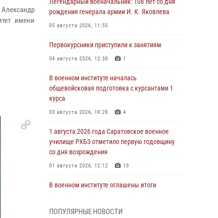
Легендарный военачальник: 108 лет со дня
 Александр
рождения генерала армии И. К. Яковлева
итет имени
05 августа 2026, 11:55
Первокурсники приступили к занятиям
04 августа 2026, 12:30
1
В военном институте началась
общевойсковая подготовка с курсантами 1
курса
03 августа 2026, 18:28
4
1 августа 2026 года Саратовское военное
училище РХБЗ отметило первую годовщину
со дня возрождения
01 августа 2026, 12:12
10
В военном институте оглашены итоги
абитуриентских сборов 2026 года
31 июля 2026, 12:08
5
ПОПУЛЯРНЫЕ НОВОСТИ