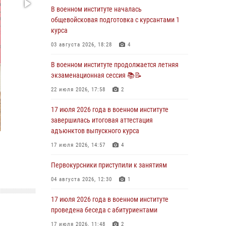
29 июля 2026, 06:45
2
В военном институте началась
общевойсковая подготовка с курсантами 1
29 июля 2026 года курсанты военного
курса
института успешно сдали экзамен по
вождению
03 августа 2026, 18:28
4
29 июля 2026, 06:41
6
В военном институте продолжается летняя
экзаменационная сессия 📚📝
28 июля 2026 года в военном институте
организована беседа и праздничный
22 июля 2026, 17:58
2
молебен
17 июля 2026 года в военном институте
28 июля 2026, 13:39
7
завершилась итоговая аттестация
адъюнктов выпускного курса
В военном институте завершается летняя
экзаменационная сессия
17 июля 2026, 14:57
4
28 июля 2026, 10:41
1
Первокурсники приступили к занятиям
27 июля 2026 года в военном институте
04 августа 2026, 12:30
1
поощрены курсанты
17 июля 2026 года в военном институте
27 июля 2026, 10:45
4
проведена беседа с абитуриентами
17 июля 2026, 11:48
2