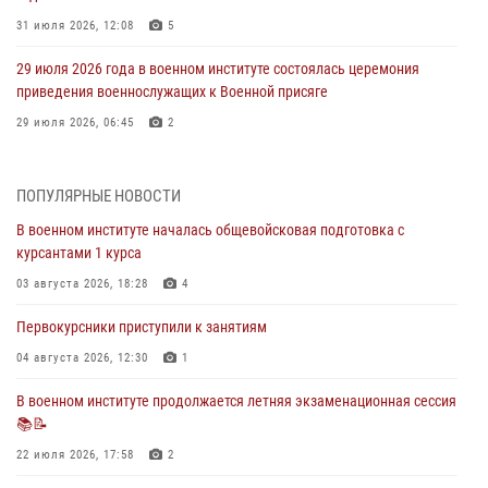
31 июля 2026, 12:08
5
29 июля 2026 года в военном институте состоялась церемония
приведения военнослужащих к Военной присяге
29 июля 2026, 06:45
2
29 июля 2026 года курсанты военного института успешно сдали
экзамен по вождению
ПОПУЛЯРНЫЕ НОВОСТИ
29 июля 2026, 06:41
6
В военном институте началась общевойсковая подготовка с
курсантами 1 курса
28 июля 2026 года в военном институте организована беседа и
праздничный молебен
03 августа 2026, 18:28
4
28 июля 2026, 13:39
7
Первокурсники приступили к занятиям
В военном институте завершается летняя экзаменационная сессия
04 августа 2026, 12:30
1
28 июля 2026, 10:41
1
В военном институте продолжается летняя экзаменационная сессия
📚📝
27 июля 2026 года в военном институте поощрены курсанты
22 июля 2026, 17:58
2
27 июля 2026, 10:45
4