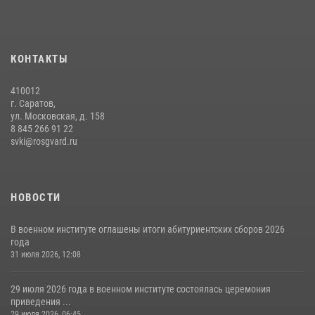
приведения военнослужащих к Военной присяге
29 июля 2026, 06:45
2
В военном институте оглашены итоги абитуриентских сборов 2026
КОНТАКТЫ
года
31 июля 2026, 12:08
5
410012
г. Саратов,
ул. Московская, д. 158
8 845 266 91 22
svki@rosgvard.ru
НОВОСТИ
В военном институте оглашены итоги абитуриентских сборов 2026
года
31 июля 2026, 12:08
29 июля 2026 года в военном институте состоялась церемония
приведения ...
29 июля 2026, 06:45