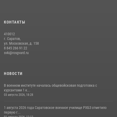
экзамен по вождению
29 июля 2026, 06:41
6
В военном институте оглашены итоги абитуриентских сборов 2026
КОНТАКТЫ
года
31 июля 2026, 12:08
5
410012
г. Саратов,
ул. Московская, д. 158
8 845 266 91 22
svki@rosgvard.ru
НОВОСТИ
В военном институте началась общевойсковая подготовка с
курсантами 1 к...
03 августа 2026, 18:28
1 августа 2026 года Саратовское военное училище РХБЗ отметило
первую г...