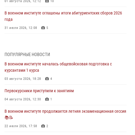
01 августа 2026, 12:12
10
В военном институте оглашены итоги абитуриентских сборов 2026
года
31 июля 2026, 12:08
5
29 июля 2026 года в военном институте состоялась церемония
приведения военнослужащих к Военной присяге
ПОПУЛЯРНЫЕ НОВОСТИ
29 июля 2026, 06:45
2
В военном институте началась общевойсковая подготовка с
29 июля 2026 года курсанты военного института успешно сдали
курсантами 1 курса
экзамен по вождению
03 августа 2026, 18:28
4
29 июля 2026, 06:41
6
Первокурсники приступили к занятиям
28 июля 2026 года в военном институте организована беседа и
праздничный молебен
04 августа 2026, 12:30
1
28 июля 2026, 13:39
7
В военном институте продолжается летняя экзаменационная сессия
📚📝
В военном институте завершается летняя экзаменационная сессия
22 июля 2026, 17:58
2
28 июля 2026, 10:41
1