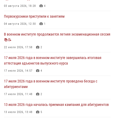
28 июля 2026 года в военном институте организована беседа и
праздничный молебен
03 августа 2026, 18:28
4
28 июля 2026, 13:39
7
Первокурсники приступили к занятиям
В военном институте завершается летняя экзаменационная сессия
04 августа 2026, 12:30
1
28 июля 2026, 10:41
1
В военном институте продолжается летняя экзаменационная сессия
📚📝
27 июля 2026 года в военном институте поощрены курсанты
22 июля 2026, 17:58
2
27 июля 2026, 10:45
4
17 июля 2026 года в военном институте завершилась итоговая
аттестация адъюнктов выпускного курса
17 июля 2026, 14:57
4
17 июля 2026 года в военном институте проведена беседа с
абитуриентами
17 июля 2026, 11:48
2
13 июля 2026 года началась приемная кампания для абитуриентов
13 июля 2026, 13:48
5