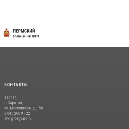
16 июля 2026 года между военным институтом и ООО «ЭЛРЕМ»
заключено соглашение о научно-техническом сотрудничестве
16 июля 2026, 12:29
3
29 июля 2026 года в военном институте состоялась церемония
ПЕРМСКИЙ
приведения военнослужащих к Военной присяге
военный институт
29 июля 2026, 06:45
2
29 июля 2026 года курсанты военного института успешно сдали
экзамен по вождению
29 июля 2026, 06:41
6
В военном институте завершается летняя экзаменационная сессия
КОНТАКТЫ
28 июля 2026, 10:41
1
410012
г. Саратов,
ул. Московская, д. 158
8 845 266 91 22
svki@rosgvard.ru