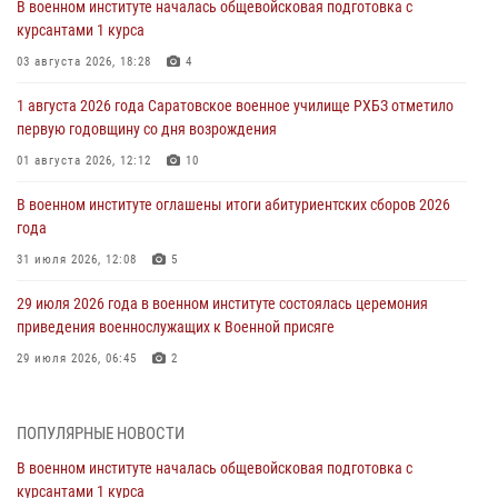
В военном институте началась общевойсковая подготовка с
курсантами 1 курса
03 августа 2026, 18:28
4
1 августа 2026 года Саратовское военное училище РХБЗ отметило
первую годовщину со дня возрождения
01 августа 2026, 12:12
10
В военном институте оглашены итоги абитуриентских сборов 2026
года
31 июля 2026, 12:08
5
29 июля 2026 года в военном институте состоялась церемония
приведения военнослужащих к Военной присяге
29 июля 2026, 06:45
2
29 июля 2026 года курсанты военного института успешно сдали
экзамен по вождению
ПОПУЛЯРНЫЕ НОВОСТИ
29 июля 2026, 06:41
6
В военном институте началась общевойсковая подготовка с
курсантами 1 курса