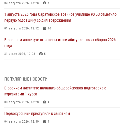
03 августа 2026, 18:28
4
1 августа 2026 года Саратовское военное училище РХБЗ отметило
первую годовщину со дня возрождения
01 августа 2026, 12:12
10
В военном институте оглашены итоги абитуриентских сборов 2026
года
31 июля 2026, 12:08
5
29 июля 2026 года в военном институте состоялась церемония
приведения военнослужащих к Военной присяге
ПОПУЛЯРНЫЕ НОВОСТИ
29 июля 2026, 06:45
2
В военном институте началась общевойсковая подготовка с
29 июля 2026 года курсанты военного института успешно сдали
курсантами 1 курса
экзамен по вождению
03 августа 2026, 18:28
4
29 июля 2026, 06:41
6
Первокурсники приступили к занятиям
28 июля 2026 года в военном институте организована беседа и
праздничный молебен
04 августа 2026, 12:30
1