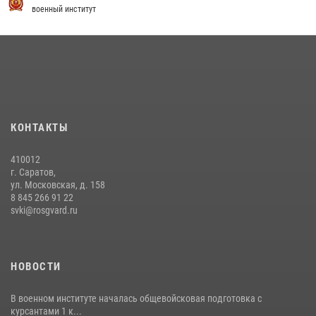
заключено соглашение о научно-техническом сотрудничестве
военный институт
16 июля 2026, 12:29
3
29 июля 2026 года курсанты военного института успешно сдали
экзамен по вождению
29 июля 2026, 06:41
6
В военном институте оглашены итоги абитуриентских сборов 2026
КОНТАКТЫ
года
31 июля 2026, 12:08
5
410012
г. Саратов,
ул. Московская, д. 158
8 845 266 91 22
svki@rosgvard.ru
НОВОСТИ
В военном институте началась общевойсковая подготовка с
курсантами 1 к...