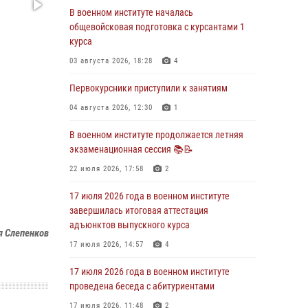
В военном институте началась
29 июля 2026 года в военном институте
общевойсковая подготовка с курсантами 1
состоялась церемония приведения
курса
военнослужащих к Военной присяге
03 августа 2026, 18:28
4
29 июля 2026, 06:45
2
Первокурсники приступили к занятиям
29 июля 2026 года курсанты военного
института успешно сдали экзамен по
04 августа 2026, 12:30
1
вождению
В военном институте продолжается летняя
29 июля 2026, 06:41
6
экзаменационная сессия 📚📝
28 июля 2026 года в военном институте
22 июля 2026, 17:58
2
организована беседа и праздничный
молебен
17 июля 2026 года в военном институте
завершилась итоговая аттестация
28 июля 2026, 13:39
7
адъюнктов выпускного курса
я Слепенков
В военном институте завершается летняя
17 июля 2026, 14:57
4
экзаменационная сессия
17 июля 2026 года в военном институте
28 июля 2026, 10:41
1
проведена беседа с абитуриентами
17 июля 2026, 11:48
2