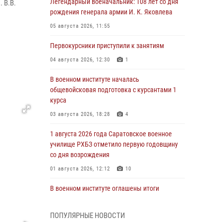
Легендарный военачальник: 108 лет со дня
 В.В.
рождения генерала армии И. К. Яковлева
05 августа 2026, 11:55
Первокурсники приступили к занятиям
04 августа 2026, 12:30
1
В военном институте началась
общевойсковая подготовка с курсантами 1
курса
03 августа 2026, 18:28
4
1 августа 2026 года Саратовское военное
училище РХБЗ отметило первую годовщину
со дня возрождения
01 августа 2026, 12:12
10
В военном институте оглашены итоги
абитуриентских сборов 2026 года
31 июля 2026, 12:08
5
ПОПУЛЯРНЫЕ НОВОСТИ