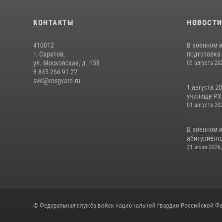
КОНТАКТЫ
НОВОСТ
410012
В военном 
г. Саратов,
подготовка 
ул. Московская, д. 158
03 августа 20
8 845 266 91 22
svki@rosgvard.ru
1 августа 2
училище РХБ
01 августа 20
В военном 
абитуриентс
31 июля 2026,
© Федеральная служба войск национальной гвардии Российской Фе