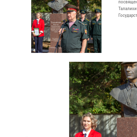
посвященн
Талалихи
Государс