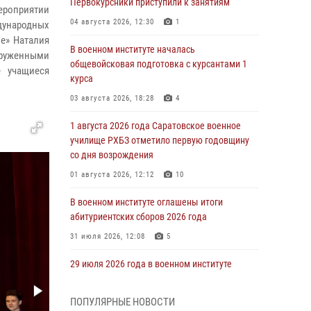
Первокурсники приступили к занятиям
ероприятии
04 августа 2026, 12:30
1
дународных
е» Наталия
В военном институте началась
оруженными
общевойсковая подготовка с курсантами 1
е учащиеся
курса
03 августа 2026, 18:28
4
1 августа 2026 года Саратовское военное
училище РХБЗ отметило первую годовщину
со дня возрождения
01 августа 2026, 12:12
10
В военном институте оглашены итоги
абитуриентских сборов 2026 года
31 июля 2026, 12:08
5
29 июля 2026 года в военном институте
состоялась церемония приведения
военнослужащих к Военной присяге
ПОПУЛЯРНЫЕ НОВОСТИ