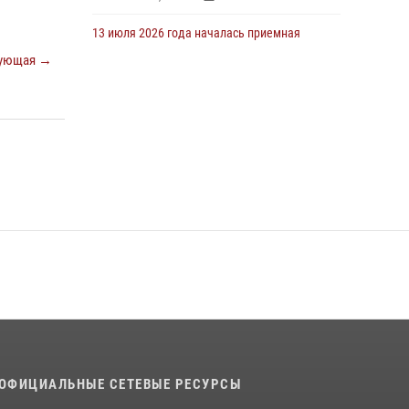
13 июля 2026 года началась приемная
кампания для абитуриентов
ующая →
13 июля 2026, 13:48
5
16 июля 2026 года между военным
институтом и ООО «ЭЛРЕМ» заключено
соглашение о научно-техническом
сотрудничестве
16 июля 2026, 12:29
3
29 июля 2026 года курсанты военного
института успешно сдали экзамен по
вождению
29 июля 2026, 06:41
6
29 июля 2026 года в военном институте
состоялась церемония приведения
военнослужащих к Военной присяге
ОФИЦИАЛЬНЫЕ СЕТЕВЫЕ РЕСУРСЫ
29 июля 2026, 06:45
2