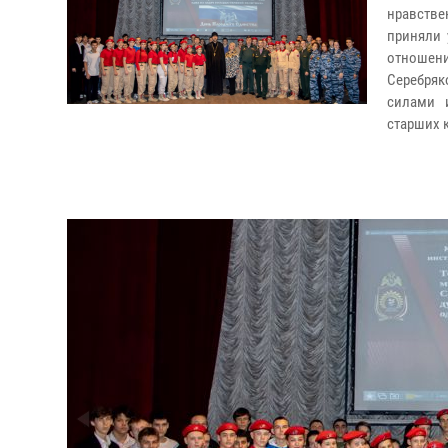
нравстве
приняли 
отношени
Серебряк
силами 
старших 