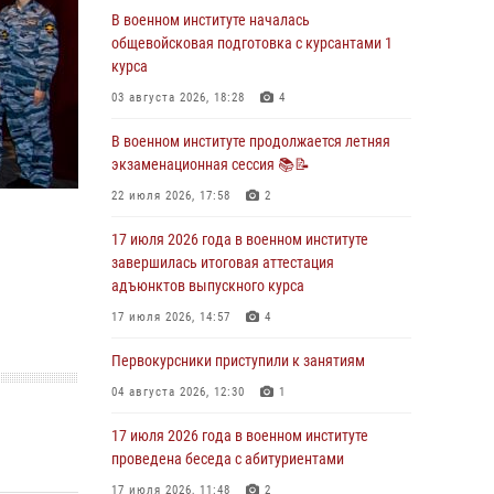
29 июля 2026, 06:45
2
В военном институте началась
общевойсковая подготовка с курсантами 1
29 июля 2026 года курсанты военного
курса
института успешно сдали экзамен по
вождению
03 августа 2026, 18:28
4
29 июля 2026, 06:41
6
В военном институте продолжается летняя
экзаменационная сессия 📚📝
28 июля 2026 года в военном институте
организована беседа и праздничный
22 июля 2026, 17:58
2
молебен
17 июля 2026 года в военном институте
28 июля 2026, 13:39
7
завершилась итоговая аттестация
адъюнктов выпускного курса
В военном институте завершается летняя
экзаменационная сессия
17 июля 2026, 14:57
4
28 июля 2026, 10:41
1
Первокурсники приступили к занятиям
27 июля 2026 года в военном институте
04 августа 2026, 12:30
1
поощрены курсанты
17 июля 2026 года в военном институте
27 июля 2026, 10:45
4
проведена беседа с абитуриентами
17 июля 2026, 11:48
2