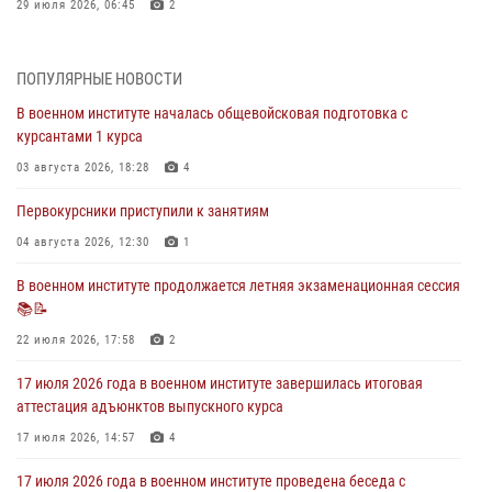
29 июля 2026, 06:45
2
29 июля 2026 года курсанты военного института успешно сдали
экзамен по вождению
ПОПУЛЯРНЫЕ НОВОСТИ
29 июля 2026, 06:41
6
В военном институте началась общевойсковая подготовка с
курсантами 1 курса
28 июля 2026 года в военном институте организована беседа и
праздничный молебен
03 августа 2026, 18:28
4
28 июля 2026, 13:39
7
Первокурсники приступили к занятиям
В военном институте завершается летняя экзаменационная сессия
04 августа 2026, 12:30
1
28 июля 2026, 10:41
1
В военном институте продолжается летняя экзаменационная сессия
📚📝
27 июля 2026 года в военном институте поощрены курсанты
22 июля 2026, 17:58
2
27 июля 2026, 10:45
4
17 июля 2026 года в военном институте завершилась итоговая
аттестация адъюнктов выпускного курса
17 июля 2026, 14:57
4
17 июля 2026 года в военном институте проведена беседа с