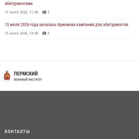
абитуриентами
17 июля 2026, 11:48
2
13 июля 2026 года началась приемная кампания для абитуриентов
13 июля 2026, 13:48
5
16 июля 2026 года между военным институтом и ООО «ЭЛРЕМ»
заключено соглашение о научно-техническом сотрудничестве
16 июля 2026, 12:29
3
29 июля 2026 года курсанты военного института успешно сдали
ПЕРМСКИЙ
экзамен по вождению
военный институт
29 июля 2026, 06:41
6
29 июля 2026 года в военном институте состоялась церемония
приведения военнослужащих к Военной присяге
29 июля 2026, 06:45
2
В военном институте завершается летняя экзаменационная сессия
КОНТАКТЫ
28 июля 2026, 10:41
1