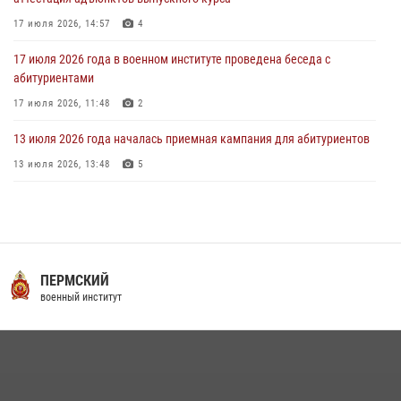
17 июля 2026, 14:57
4
17 июля 2026 года в военном институте проведена беседа с
абитуриентами
17 июля 2026, 11:48
2
13 июля 2026 года началась приемная кампания для абитуриентов
13 июля 2026, 13:48
5
16 июля 2026 года между военным институтом и ООО «ЭЛРЕМ»
заключено соглашение о научно-техническом сотрудничестве
16 июля 2026, 12:29
3
29 июля 2026 года в военном институте состоялась церемония
ПЕРМСКИЙ
приведения военнослужащих к Военной присяге
военный институт
29 июля 2026, 06:45
2
29 июля 2026 года курсанты военного института успешно сдали
экзамен по вождению