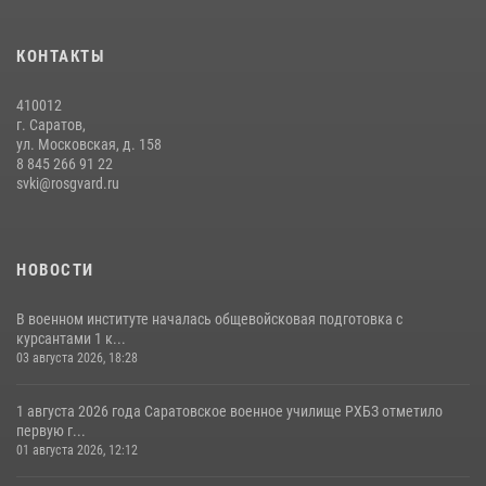
29 июля 2026, 06:41
6
В военном институте оглашены итоги абитуриентских сборов 2026
КОНТАКТЫ
года
31 июля 2026, 12:08
5
410012
г. Саратов,
ул. Московская, д. 158
8 845 266 91 22
svki@rosgvard.ru
НОВОСТИ
В военном институте началась общевойсковая подготовка с
курсантами 1 к...
03 августа 2026, 18:28
1 августа 2026 года Саратовское военное училище РХБЗ отметило
первую г...
01 августа 2026, 12:12