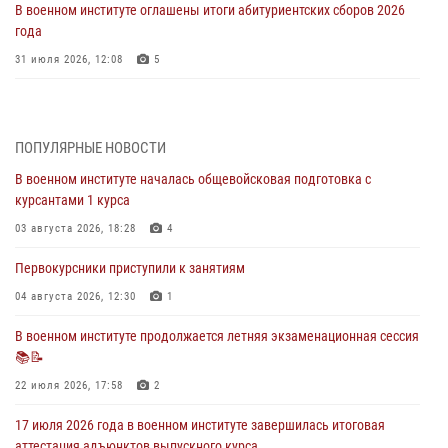
В военном институте оглашены итоги абитуриентских сборов 2026
года
31 июля 2026, 12:08
5
29 июля 2026 года в военном институте состоялась церемония
приведения военнослужащих к Военной присяге
ПОПУЛЯРНЫЕ НОВОСТИ
29 июля 2026, 06:45
2
В военном институте началась общевойсковая подготовка с
29 июля 2026 года курсанты военного института успешно сдали
курсантами 1 курса
экзамен по вождению
03 августа 2026, 18:28
4
29 июля 2026, 06:41
6
Первокурсники приступили к занятиям
28 июля 2026 года в военном институте организована беседа и
праздничный молебен
04 августа 2026, 12:30
1
28 июля 2026, 13:39
7
В военном институте продолжается летняя экзаменационная сессия
📚📝
В военном институте завершается летняя экзаменационная сессия
22 июля 2026, 17:58
2
28 июля 2026, 10:41
1
17 июля 2026 года в военном институте завершилась итоговая
аттестация адъюнктов выпускного курса