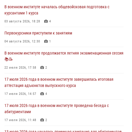
29 июля 2026, 06:41
6
В военном институте началась общевойсковая подготовка с
курсантами 1 курса
28 июля 2026 года в военном институте организована беседа и
праздничный молебен
03 августа 2026, 18:28
4
28 июля 2026, 13:39
7
Первокурсники приступили к занятиям
В военном институте завершается летняя экзаменационная сессия
04 августа 2026, 12:30
1
28 июля 2026, 10:41
1
В военном институте продолжается летняя экзаменационная сессия
📚📝
27 июля 2026 года в военном институте поощрены курсанты
22 июля 2026, 17:58
2
27 июля 2026, 10:45
4
17 июля 2026 года в военном институте завершилась итоговая
аттестация адъюнктов выпускного курса
17 июля 2026, 14:57
4
17 июля 2026 года в военном институте проведена беседа с
абитуриентами
17 июля 2026, 11:48
2
13 июля 2026 года началась приемная кампания для абитуриентов