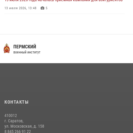
13 июля 2026, 13:48
5
16 июля 2026 года между военным институтом и ООО «ЭЛРЕМ»
заключено соглашение о научно-техническом сотрудничестве
16 июля 2026, 12:29
3
29 июля 2026 года курсанты военного института успешно сдали
ПЕРМСКИЙ
экзамен по вождению
военный институт
29 июля 2026, 06:41
6
29 июля 2026 года в военном институте состоялась церемония
приведения военнослужащих к Военной присяге
29 июля 2026, 06:45
2
В военном институте оглашены итоги абитуриентских сборов 2026
КОНТАКТЫ
года
31 июля 2026, 12:08
5
410012
г. Саратов,
ул. Московская, д. 158
8 845 266 91 22