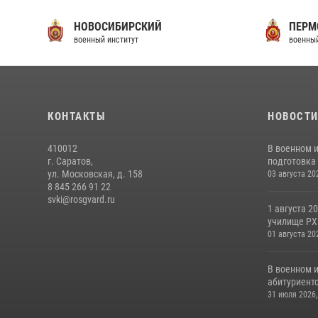
НОВОСИБИРСКИЙ
ПЕРМ
военный институт
военный
КОНТАКТЫ
НОВОСТ
410012
В военном 
г. Саратов,
подготовка 
ул. Московская, д. 158
03 августа 20
8 845 266 91 22
svki@rosgvard.ru
1 августа 2
училище РХБ
01 августа 20
В военном 
абитуриентс
31 июля 2026,