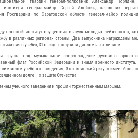
ациональной гвардии генерал-полковник Александр Порядин, 
о института генерал-майор Сергей Алейник, начальник террит
ния Росгвардии по Саратовской области генерал-майор полици
оду военный институт осуществил выпуск молодых лейтенантов, кот
ужбу в различных регионах страны. Два выпускника награждены ме
остижения в учебе», 31 офицер получили дипломы с отличием.
ая группа под музыкальное сопровождение духового оркестра
твенный флаг Российской Федерации и знамя военного института, 
 символом учебного заведения. Этот воинский ритуал имеет большо
вященном долге – о защите Отечества.
менем учебного заведения и прошли торжественным маршем.