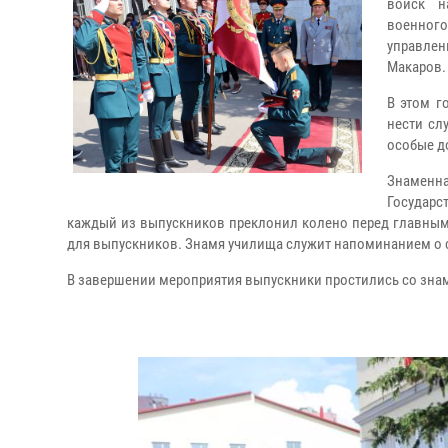
войск н
военног
управле
Макаров.
В этом г
нести сл
особые д
Знаменн
Государс
каждый из выпускников преклонил колено перед главным
для выпускников. Знамя училища служит напоминанием о с
В завершении мероприятия выпускники простились со зна