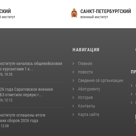
СКИЙ
САНКТ-ПЕТЕРБУРГСКИЙ
 институт
военный институт
И
НАВИГАЦИЯ
институте началась общевойсковая
Главная
с курсантами 1 к...
П
Новости
26, 18:28
Сведения об организации
Абитуриенту
026 года Саратовское военное
З отметило первую г...
История
26, 12:12
Контакты
Карта сайта
институте оглашены итоги
ких сборов 2026 года
 12:08