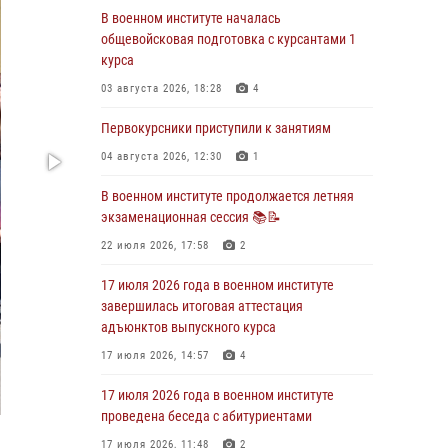
В военном институте началась
29 июля 2026 года в военном институте
общевойсковая подготовка с курсантами 1
состоялась церемония приведения
курса
военнослужащих к Военной присяге
03 августа 2026, 18:28
4
29 июля 2026, 06:45
2
Первокурсники приступили к занятиям
29 июля 2026 года курсанты военного
института успешно сдали экзамен по
04 августа 2026, 12:30
1
вождению
В военном институте продолжается летняя
29 июля 2026, 06:41
6
экзаменационная сессия 📚📝
28 июля 2026 года в военном институте
22 июля 2026, 17:58
2
организована беседа и праздничный
молебен
17 июля 2026 года в военном институте
завершилась итоговая аттестация
28 июля 2026, 13:39
7
адъюнктов выпускного курса
В военном институте завершается летняя
17 июля 2026, 14:57
4
экзаменационная сессия
17 июля 2026 года в военном институте
28 июля 2026, 10:41
1
проведена беседа с абитуриентами
17 июля 2026, 11:48
2