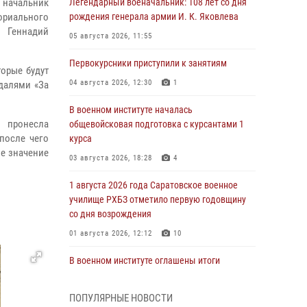
начальник
Легендарный военачальник: 108 лет со дня
ориального
рождения генерала армии И. К. Яковлева
и Геннадий
05 августа 2026, 11:55
Первокурсники приступили к занятиям
орые будут
04 августа 2026, 12:30
1
далями «За
В военном институте началась
 пронесла
общевойсковая подготовка с курсантами 1
после чего
курса
е значение
03 августа 2026, 18:28
4
1 августа 2026 года Саратовское военное
училище РХБЗ отметило первую годовщину
со дня возрождения
01 августа 2026, 12:12
10
В военном институте оглашены итоги
абитуриентских сборов 2026 года
31 июля 2026, 12:08
5
ПОПУЛЯРНЫЕ НОВОСТИ