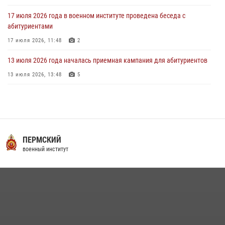
17 июля 2026 года в военном институте проведена беседа с
абитуриентами
17 июля 2026, 11:48
2
13 июля 2026 года началась приемная кампания для абитуриентов
13 июля 2026, 13:48
5
16 июля 2026 года между военным институтом и ООО «ЭЛРЕМ»
заключено соглашение о научно-техническом сотрудничестве
16 июля 2026, 12:29
3
29 июля 2026 года курсанты военного института успешно сдали
ПЕРМСКИЙ
экзамен по вождению
военный институт
29 июля 2026, 06:41
6
29 июля 2026 года в военном институте состоялась церемония
приведения военнослужащих к Военной присяге
29 июля 2026, 06:45
2