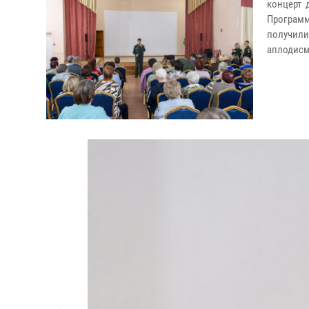
концерт 
Программ
получи
аплодисм