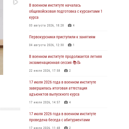
29 июля 2026, 06:45
2
В военном институте началась
общевойсковая подготовка с курсантами 1
29 июля 2026 года курсанты военного
курса
института успешно сдали экзамен по
вождению
03 августа 2026, 18:28
4
29 июля 2026, 06:41
6
Первокурсники приступили к занятиям
28 июля 2026 года в военном институте
04 августа 2026, 12:30
1
организована беседа и праздничный
молебен
В военном институте продолжается летняя
экзаменационная сессия 📚📝
28 июля 2026, 13:39
7
22 июля 2026, 17:58
2
В военном институте завершается летняя
экзаменационная сессия
17 июля 2026 года в военном институте
завершилась итоговая аттестация
28 июля 2026, 10:41
1
адъюнктов выпускного курса
27 июля 2026 года в военном институте
17 июля 2026, 14:57
4
поощрены курсанты
17 июля 2026 года в военном институте
27 июля 2026, 10:45
4
проведена беседа с абитуриентами
17 июля 2026, 11:48
2