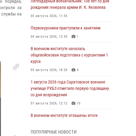
о порядка,
Легендарный военачальник: 108 лет со дня
онтроля за
рождения генерала армии И. К. Яковлева
 службы на
05 августа 2026, 11:55
Первокурсники приступили к занятиям
04 августа 2026, 12:30
1
В военном институте началась
общевойсковая подготовка с курсантами 1
курса
03 августа 2026, 18:28
4
1 августа 2026 года Саратовское военное
училище РХБЗ отметило первую годовщину
со дня возрождения
01 августа 2026, 12:12
10
В военном институте оглашены итоги
абитуриентских сборов 2026 года
31 июля 2026, 12:08
5
ПОПУЛЯРНЫЕ НОВОСТИ