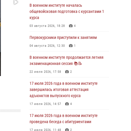
В военном институте началась
29 июля 2026 года в военном институте
общевойсковая подготовка с курсантами 1
состоялась церемония приведения
курса
военнослужащих к Военной присяге
03 августа 2026, 18:28
4
29 июля 2026, 06:45
2
Первокурсники приступили к занятиям
29 июля 2026 года курсанты военного
института успешно сдали экзамен по
04 августа 2026, 12:30
1
вождению
В военном институте продолжается летняя
29 июля 2026, 06:41
6
экзаменационная сессия 📚📝
28 июля 2026 года в военном институте
22 июля 2026, 17:58
2
организована беседа и праздничный
молебен
17 июля 2026 года в военном институте
завершилась итоговая аттестация
28 июля 2026, 13:39
7
адъюнктов выпускного курса
В военном институте завершается летняя
17 июля 2026, 14:57
4
экзаменационная сессия
17 июля 2026 года в военном институте
28 июля 2026, 10:41
1
проведена беседа с абитуриентами
17 июля 2026, 11:48
2