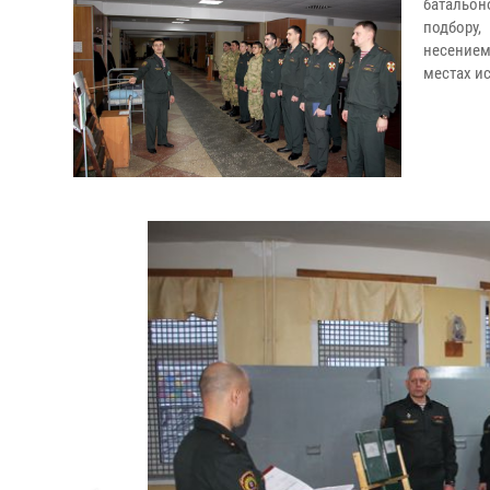
батальон
подбору,
несением
местах и