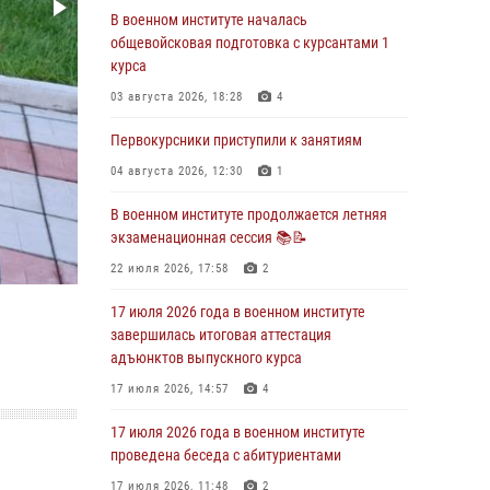
29 июля 2026, 06:45
2
В военном институте началась
общевойсковая подготовка с курсантами 1
29 июля 2026 года курсанты военного
курса
института успешно сдали экзамен по
вождению
03 августа 2026, 18:28
4
29 июля 2026, 06:41
6
Первокурсники приступили к занятиям
28 июля 2026 года в военном институте
04 августа 2026, 12:30
1
организована беседа и праздничный
молебен
В военном институте продолжается летняя
экзаменационная сессия 📚📝
28 июля 2026, 13:39
7
22 июля 2026, 17:58
2
В военном институте завершается летняя
экзаменационная сессия
17 июля 2026 года в военном институте
завершилась итоговая аттестация
28 июля 2026, 10:41
1
адъюнктов выпускного курса
27 июля 2026 года в военном институте
17 июля 2026, 14:57
4
поощрены курсанты
17 июля 2026 года в военном институте
27 июля 2026, 10:45
4
проведена беседа с абитуриентами
17 июля 2026, 11:48
2