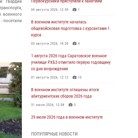
й гвардии
Первокурсники приступили к занятиям
ранспорта,
04 августа 2026, 12:30
1
й военного
 - посетили
В военном институте началась
общевойсковая подготовка с курсантами 1
курса
03 августа 2026, 18:28
4
1 августа 2026 года Саратовское военное
училище РХБЗ отметило первую годовщину
со дня возрождения
01 августа 2026, 12:12
10
В военном институте оглашены итоги
абитуриентских сборов 2026 года
31 июля 2026, 12:08
5
29 июля 2026 года в военном институте
состоялась церемония приведения
военнослужащих к Военной присяге
ПОПУЛЯРНЫЕ НОВОСТИ