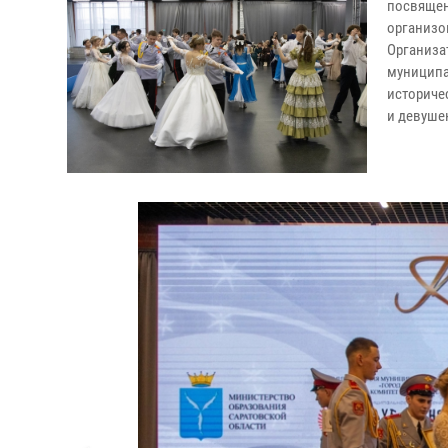
посвящен
организо
Организа
муниципа
историче
и девуше