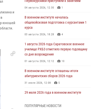
Первокурсники приступили к занятиям
ал
04 августа 2026, 12:30
1
алихина и
 в
В военном институте началась
общевойсковая подготовка с курсантами 1
пар юношей
курса
области.
03 августа 2026, 18:28
4
1 августа 2026 года Саратовское военное
училище РХБЗ отметило первую годовщину
со дня возрождения
01 августа 2026, 12:12
10
В военном институте оглашены итоги
абитуриентских сборов 2026 года
31 июля 2026, 12:08
5
29 июля 2026 года в военном институте
состоялась церемония приведения
военнослужащих к Военной присяге
ПОПУЛЯРНЫЕ НОВОСТИ