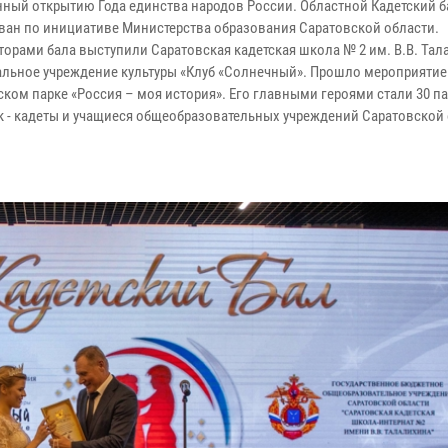
ный открытию Года единства народов России. Областной Кадетский б
ван по инициативе Министерства образования Саратовской области.
торами бала выступили Саратовская кадетская школа № 2 им. В.В. Тал
льное учреждение культуры «Клуб «Солнечный». Прошло мероприятие
ском парке «Россия – моя история». Его главными героями стали 30 
к - кадеты и учащиеся общеобразовательных учреждений Саратовской 