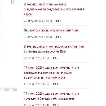
29 июля 2026, 06:45
2
В военном институте началась
общевойсковая подготовка с курсантами 1
29 июля 2026 года курсанты военного
курса
института успешно сдали экзамен по
вождению
03 августа 2026, 18:28
4
29 июля 2026, 06:41
6
Первокурсники приступили к занятиям
28 июля 2026 года в военном институте
04 августа 2026, 12:30
1
организована беседа и праздничный
молебен
В военном институте продолжается летняя
экзаменационная сессия 📚📝
28 июля 2026, 13:39
7
22 июля 2026, 17:58
2
В военном институте завершается летняя
экзаменационная сессия
17 июля 2026 года в военном институте
завершилась итоговая аттестация
28 июля 2026, 10:41
1
адъюнктов выпускного курса
27 июля 2026 года в военном институте
17 июля 2026, 14:57
4
поощрены курсанты
17 июля 2026 года в военном институте
27 июля 2026, 10:45
4
проведена беседа с абитуриентами
17 июля 2026, 11:48
2