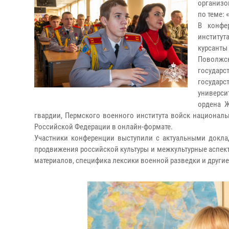
организо
по теме:
В конфе
институт
курсант
Поволжс
государ
государс
универси
ордена Ж
гвардии, Пермского военного института войск национал
Российской Федерации в онлайн-формате.
Участники конференции выступили с актуальными докла
продвижения российской культуры и межкультурные аспект
материалов, специфика лексики военной разведки и другие