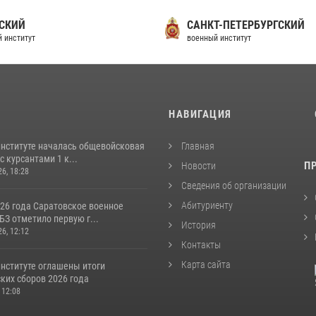
СКИЙ
САНКТ-ПЕТЕРБУРГСКИЙ
 институт
военный институт
И
НАВИГАЦИЯ
институте началась общевойсковая
Главная
с курсантами 1 к...
П
Новости
26, 18:28
Сведения об организации
Абитуриенту
026 года Саратовское военное
З отметило первую г...
История
26, 12:12
Контакты
Карта сайта
институте оглашены итоги
ких сборов 2026 года
 12:08