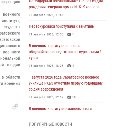
Легендарный военачальник: 108 лет со дня
конференцию
рождения генерала армии И. К. Яковлева
в военного
05 августа 2026, 11:55
 института,
Первокурсники приступили к занятиям
, студенты
атовского
04 августа 2026, 12:30
1
аратовской
дицинского
В военном институте началась
о военного
общевойсковая подготовка с курсантами 1
курса
циональной
ой гвардии
03 августа 2026, 18:28
4
 в области
1 августа 2026 года Саратовское военное
сти военных
училище РХБЗ отметило первую годовщину
со дня возрождения
01 августа 2026, 12:12
10
В военном институте оглашены итоги
абитуриентских сборов 2026 года
31 июля 2026, 12:08
5
ПОПУЛЯРНЫЕ НОВОСТИ