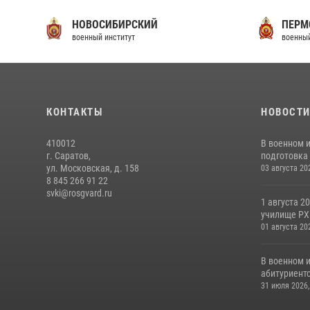
НОВОСИБИРСКИЙ
ПЕРМ
военный институт
военный
КОНТАКТЫ
НОВОСТ
410012
В военном 
г. Саратов,
подготовка 
ул. Московская, д. 158
03 августа 20
8 845 266 91 22
svki@rosgvard.ru
1 августа 2
училище РХБ
01 августа 20
В военном 
абитуриентс
31 июля 2026,