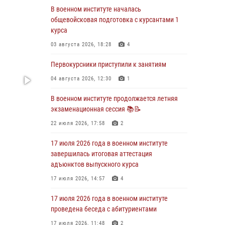
В военном институте началась
29 июля 2026 года в военном институте
общевойсковая подготовка с курсантами 1
состоялась церемония приведения
курса
военнослужащих к Военной присяге
03 августа 2026, 18:28
4
29 июля 2026, 06:45
2
Первокурсники приступили к занятиям
29 июля 2026 года курсанты военного
института успешно сдали экзамен по
04 августа 2026, 12:30
1
вождению
В военном институте продолжается летняя
29 июля 2026, 06:41
6
экзаменационная сессия 📚📝
28 июля 2026 года в военном институте
22 июля 2026, 17:58
2
организована беседа и праздничный
молебен
17 июля 2026 года в военном институте
завершилась итоговая аттестация
28 июля 2026, 13:39
7
адъюнктов выпускного курса
В военном институте завершается летняя
17 июля 2026, 14:57
4
экзаменационная сессия
17 июля 2026 года в военном институте
28 июля 2026, 10:41
1
проведена беседа с абитуриентами
17 июля 2026, 11:48
2