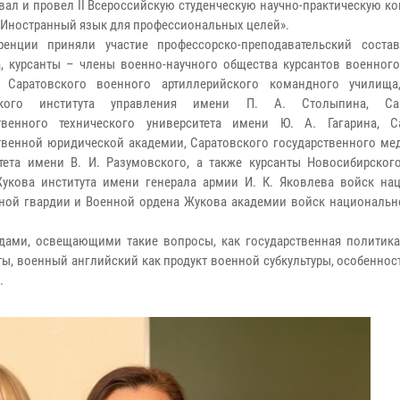
вал и провел II Всероссийскую студенческую научно-практическую 
 «Иностранный язык для профессиональных целей».
ренции приняли участие профессорско-преподавательский соста
а, курсанты – члены военно-научного общества курсантов военного
ы Саратовского военного артиллерийского командного училища
кого института управления имени П. А. Столыпина, Сар
ственного технического университета имени Ю. А. Гагарина, С
твенной юридической академии, Саратовского государственного ме
тета имени В. И. Разумовского, а также курсанты Новосибирског
укова института имени генерала армии И. К. Яковлева войск на
ьной гвардии и Военной ордена Жукова академии войск национальн
дами, освещающими такие вопросы, как государственная политика
ы, военный английский как продукт военной субкультуры, особенно
.