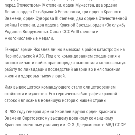
перед Отечеством» IV степени, орден Мужества, два ордена
Ленина, орден Октябрьской Революции, три ордена Красного
Знамени, орден Суворова III степени, два ордена Отечественной
войны I степени, два ордена Красной Звезды, орден «За службу
Родине в Вооруженных Силах СССР» III степени и
многочисленные медали.
Генерал армии Яковлев лично выезжал в район катастрофы на
Чернобыльской АЭС. Под его командованием соединения и
воинские части войск правопорядка выполнили колоссальную
работу по ликвидации последствий аварии во имя спасения
жизни и здоровья тысяч людей.
Имя выдающегося командующего стало олицетворением
стойкости и мужества. Его героическая биография красной
строкой вписана в новейшую историю нашей страны.
В 1982 году генерал армии Яковлев вручал орден Красного
Знамени Саратовскому высшему военному командному
Краснознаменному училищу им. Ф.Э. Дзержинского МВД СССР.