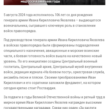
5 августа 2024 года исполнилось 106 лет со дня рождения
генерала армии Ивана Кирилловича Яковлева – выдающегося
военачальника, сыгравшего ключевую роль в становлении
войск правопорядка.
Под руководством генерала армии Ивана Кирилловича Яковлева
в войсках правопорядка были сформированы подразделения
специального назначения, авиационные и морские воинские
части, а боевая готовность войск вышла на качественно новый
уровень. По его инициативе созданы Центральный военный
госпиталь, Центральный архив, Центральный музей внутренних
войск, редакция журнала «На боевом посту», оркестровая служба,
ансамбль песни и пляски. Своими преобразованиями Иван
Кириллович и его соратники заложили фундамент, на котором
сегодня крепко стоит Росгвардия.
За подвиги в годы Великой Отечественной войны и ратный труд в
мирное время Иван Кириллович Яковлев награжден высокими
государственными наградами. Среди них орден «За заслуги