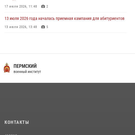
17 июля 2026, 11:48
2
13 июля 2026 года началась приемная кампания для абитуриентов
13 июля 2026, 13:48
5
29 июля 2026 года в военном институте состоялась церемония
приведения военнослужащих к Военной присяге
29 июля 2026, 06:45
2
16 июля 2026 года между военным институтом и ООО «ЭЛРЕМ»
ПЕРМСКИЙ
заключено соглашение о научно-техническом сотрудничестве
военный институт
16 июля 2026, 12:29
3
29 июля 2026 года курсанты военного института успешно сдали
экзамен по вождению
29 июля 2026, 06:41
6
В военном институте оглашены итоги абитуриентских сборов 2026
КОНТАКТЫ
года
31 июля 2026, 12:08
5