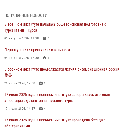
29 июля 2026 года в военном институте состоялась церемония
приведения военнослужащих к Военной присяге
ПОПУЛЯРНЫЕ НОВОСТИ
29 июля 2026, 06:45
2
В военном институте началась общевойсковая подготовка с
29 июля 2026 года курсанты военного института успешно сдали
курсантами 1 курса
экзамен по вождению
03 августа 2026, 18:28
4
29 июля 2026, 06:41
6
Первокурсники приступили к занятиям
28 июля 2026 года в военном институте организована беседа и
праздничный молебен
04 августа 2026, 12:30
1
28 июля 2026, 13:39
7
В военном институте продолжается летняя экзаменационная сессия
📚📝
В военном институте завершается летняя экзаменационная сессия
22 июля 2026, 17:58
2
28 июля 2026, 10:41
1
17 июля 2026 года в военном институте завершилась итоговая
аттестация адъюнктов выпускного курса
17 июля 2026, 14:57
4
17 июля 2026 года в военном институте проведена беседа с
абитуриентами