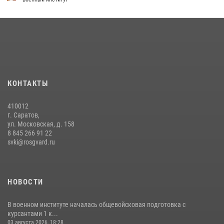
29 июля 2026, 06:45
2
29 июля 2026 года курсанты военного института успешно сдали
экзамен по вождению
29 июля 2026, 06:41
6
В военном институте оглашены итоги абитуриентских сборов 2026
КОНТАКТЫ
года
31 июля 2026, 12:08
5
410012
г. Саратов,
ул. Московская, д. 158
8 845 266 91 22
svki@rosgvard.ru
НОВОСТИ
В военном институте началась общевойсковая подготовка с
курсантами 1 к...
03 августа 2026, 18:28