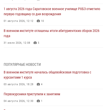
1 августа 2026 года Саратовское военное училище РХБЗ отметило
первую годовщину со дня возрождения
01 августа 2026, 12:12
10
В военном институте оглашены итоги абитуриентских сборов 2026
года
31 июля 2026, 12:08
5
29 июля 2026 года в военном институте состоялась церемония
приведения военнослужащих к Военной присяге
ПОПУЛЯРНЫЕ НОВОСТИ
29 июля 2026, 06:45
2
В военном институте началась общевойсковая подготовка с
29 июля 2026 года курсанты военного института успешно сдали
курсантами 1 курса
экзамен по вождению
03 августа 2026, 18:28
4
29 июля 2026, 06:41
6
Первокурсники приступили к занятиям
28 июля 2026 года в военном институте организована беседа и
праздничный молебен
04 августа 2026, 12:30
1
28 июля 2026, 13:39
7