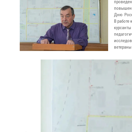
проведе
повышени
Дню Росс
В работе
курсант
педагог
исследов
ветераны