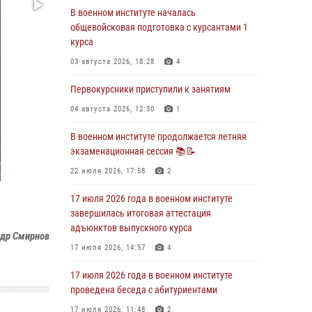
29 июля 2026, 06:45
2
В военном институте началась
общевойсковая подготовка с курсантами 1
29 июля 2026 года курсанты военного
курса
института успешно сдали экзамен по
вождению
03 августа 2026, 18:28
4
29 июля 2026, 06:41
6
Первокурсники приступили к занятиям
28 июля 2026 года в военном институте
04 августа 2026, 12:30
1
организована беседа и праздничный
молебен
В военном институте продолжается летняя
экзаменационная сессия 📚📝
28 июля 2026, 13:39
7
22 июля 2026, 17:58
2
В военном институте завершается летняя
экзаменационная сессия
17 июля 2026 года в военном институте
завершилась итоговая аттестация
28 июля 2026, 10:41
1
адъюнктов выпускного курса
др Смирнов
27 июля 2026 года в военном институте
17 июля 2026, 14:57
4
поощрены курсанты
17 июля 2026 года в военном институте
27 июля 2026, 10:45
4
проведена беседа с абитуриентами
17 июля 2026, 11:48
2