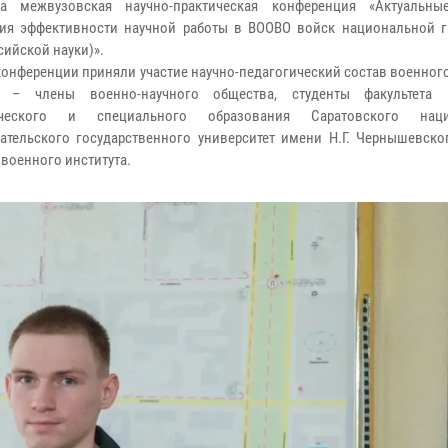
на межвузовская научно-практическая конференция «Актуальн
я эффективности научной работы в ВООВО войск национальной г
ийской науки)».
 конференции приняли участие научно-педагогический состав военного
ы – члены военно-научного общества, студенты факультета п
ического и специального образования Саратовского наци
ательского государственного университет имени Н.Г. Чернышевског
 военного института.