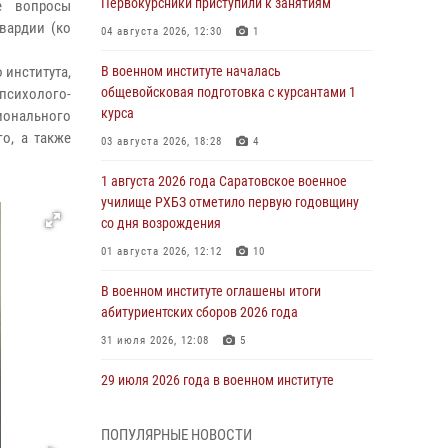
Первокурсники приступили к занятиям
ые вопросы
вардии (ко
04 августа 2026, 12:30
1
 института,
В военном институте началась
общевойсковая подготовка с курсантами 1
сихолого-
курса
онального
о, а также
03 августа 2026, 18:28
4
1 августа 2026 года Саратовское военное
училище РХБЗ отметило первую годовщину
со дня возрождения
01 августа 2026, 12:12
10
В военном институте оглашены итоги
абитуриентских сборов 2026 года
31 июля 2026, 12:08
5
29 июля 2026 года в военном институте
состоялась церемония приведения
военнослужащих к Военной присяге
ПОПУЛЯРНЫЕ НОВОСТИ