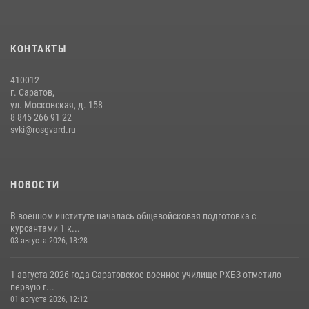
29 июля 2026, 06:41
6
В военном институте оглашены итоги абитуриентских сборов 2026
КОНТАКТЫ
года
31 июля 2026, 12:08
5
410012
г. Саратов,
ул. Московская, д. 158
8 845 266 91 22
svki@rosgvard.ru
НОВОСТИ
В военном институте началась общевойсковая подготовка с
курсантами 1 к...
03 августа 2026, 18:28
1 августа 2026 года Саратовское военное училище РХБЗ отметило
первую г...
01 августа 2026, 12:12