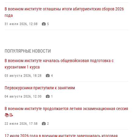
В военном институте оглашены итоги абитуриентских сборов 2026
года
31 июля 2026, 12:08
5
29 июля 2026 года в военном институте состоялась церемония
приведения военнослужащих к Военной присяге
ПОПУЛЯРНЫЕ НОВОСТИ
29 июля 2026, 06:45
2
В военном институте началась общевойсковая подготовка с
29 июля 2026 года курсанты военного института успешно сдали
курсантами 1 курса
экзамен по вождению
03 августа 2026, 18:28
4
29 июля 2026, 06:41
6
Первокурсники приступили к занятиям
28 июля 2026 года в военном институте организована беседа и
праздничный молебен
04 августа 2026, 12:30
1
28 июля 2026, 13:39
7
В военном институте продолжается летняя экзаменационная сессия
📚📝
В военном институте завершается летняя экзаменационная сессия
22 июля 2026, 17:58
2
28 июля 2026, 10:41
1
17 июля 2026 года в военном институте завершилась итоговая