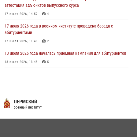
аттестация адъюнктов выпускного курса
17 июля 2026, 14:57
4
17 июля 2026 года в военном институте проведена беседа с
абитуриентами
17 июля 2026, 11:48
2
13 июля 2026 года началась приемная кампания для абитуриентов
13 июля 2026, 13:48
5
16 июля 2026 года между военным институтом и ООО «ЭЛРЕМ»
заключено соглашение о научно-техническом сотрудничестве
16 июля 2026, 12:29
3
29 июля 2026 года в военном институте состоялась церемония
ПЕРМСКИЙ
приведения военнослужащих к Военной присяге
военный институт
29 июля 2026, 06:45
2
29 июля 2026 года курсанты военного института успешно сдали
экзамен по вождению