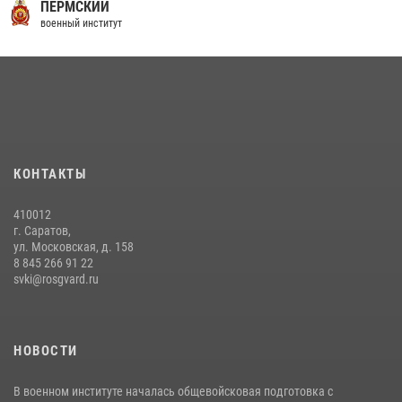
16 июля 2026 года между военным институтом и ООО «ЭЛРЕМ»
ПЕРМСКИЙ
заключено соглашение о научно-техническом сотрудничестве
военный институт
16 июля 2026, 12:29
3
29 июля 2026 года курсанты военного института успешно сдали
экзамен по вождению
29 июля 2026, 06:41
6
В военном институте оглашены итоги абитуриентских сборов 2026
КОНТАКТЫ
года
31 июля 2026, 12:08
5
410012
г. Саратов,
ул. Московская, д. 158
8 845 266 91 22
svki@rosgvard.ru
НОВОСТИ
В военном институте началась общевойсковая подготовка с