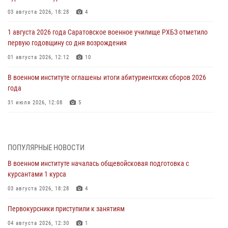
03 августа 2026, 18:28
4
1 августа 2026 года Саратовское военное училище РХБЗ отметило
первую годовщину со дня возрождения
01 августа 2026, 12:12
10
В военном институте оглашены итоги абитуриентских сборов 2026
года
31 июля 2026, 12:08
5
29 июля 2026 года в военном институте состоялась церемония
приведения военнослужащих к Военной присяге
ПОПУЛЯРНЫЕ НОВОСТИ
29 июля 2026, 06:45
2
В военном институте началась общевойсковая подготовка с
29 июля 2026 года курсанты военного института успешно сдали
курсантами 1 курса
экзамен по вождению
03 августа 2026, 18:28
4
29 июля 2026, 06:41
6
Первокурсники приступили к занятиям
28 июля 2026 года в военном институте организована беседа и
праздничный молебен
04 августа 2026, 12:30
1